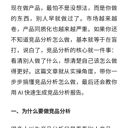
组件素材
墨刀AIPPT
私有化部署
现在做产品，最怕不是没想法，而是你做
百套高质量组件包，一键高效复用
AI一键生成，海量PPT模板任选
视频教程
AI生成PRD
企业需求诊断 定制解决方案
的东西，别人早就做过了。市场越来越
插件
图标素材
墨刀流程图
AI需求评审
向团队介绍
卷，产品同质化也越来越严重。如果你还
千款免费图标资源，可商用更省心
步骤有序，流向一目了然
功能更新
Sketch
快速了解墨刀 推荐团队使用
AI产品调研
不知道竞品分析怎么做，基本就等于在盲
Adobe XD
MCP 服务
AI撰写产品方案
文章资讯
打，说白了，竞品分析的核心就一件事：
接入智能引擎 重塑设计流程
Photoshop
AI生成测试用例
看清别人做了什么，想清楚自己该怎么做
AI生成流程图
Axure 在线分享
得更好。这篇文章就从实操角度，带你一
行业案例
AI生成思维导图
步步搞懂竞品分析怎么做，最后还会教你
AI生成路线图
用 AI 快速生成竞品分析报告。
AI生成产品地图
一、为什么要做竞品分析
AI生成PPT
AI美化PPT