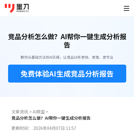
墨刀系列
登录
免费注册
竞品分析怎么做？AI帮你一键生成分析报
素材广场
产品功能
为谁设计
告
移动端素材
PC端素材
其他素材
AI创作
墨刀原型
产品经
教你从基础方法到AI实操，让竞品分析更快、更准、更专业
原型设计、交互、高保真、真机演示
快速原
APP
官网
可视化大屏
AI生成原型
下载
免费体验AI生成竞品分析报告
墨刀AI
UI/U
小程序
后台
HMI
HTML转原型
桌面客户端
手机移动端
AI生成原型图、产品方案、PRD
精准还
定价
图片转原型
H5落地页
平板
Windows
iOS
墨刀白板
开发工
企业服务
AI生成设计稿
市场洞察、产品规划、需求梳理
精准标
macOS
Android
功能介绍
帮助
AI生成APP
文章资讯
>
AI原型
>
模板素材
墨刀设计
创业团
Linux
竞品分析怎么做？AI帮你一键生成分析报告
企业版
海量原型模板
专业UI设计、设计转代码、导入Figma
低成本
AI生成网站
强大协作功能 成就高效团队
图文教程
更新时间：
2026年04月07日 11:57
HarmonyOS
设计稿转代码