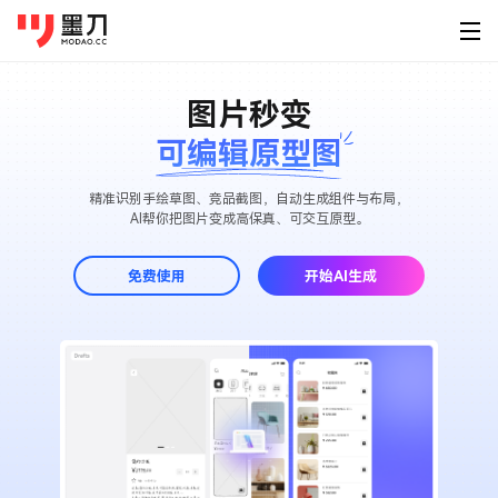
墨刀系列
图片秒变
登录
免费注册
素材广场
可编辑原型图
产品功能
为谁设计
移动端素材
PC端素材
其他素材
AI创作
墨刀原型
产品经
精准识别手绘草图、竞品截图，自动生成组件与布局，
原型设计、交互、高保真、真机演示
快速原
AI帮你把图片变成高保真、可交互原型。
APP
官网
可视化大屏
AI生成原型
下载
墨刀AI
UI/U
小程序
后台
HMI
免费使用
开始AI生成
HTML转原型
桌面客户端
手机移动端
AI生成原型图、产品方案、PRD
精准还
定价
图片转原型
H5落地页
平板
Windows
iOS
墨刀白板
开发工
企业服务
AI生成设计稿
市场洞察、产品规划、需求梳理
精准标
macOS
Android
功能介绍
帮助
AI生成APP
模板素材
墨刀设计
创业团
Linux
企业版
海量原型模板
专业UI设计、设计转代码、导入Figma
低成本
AI生成网站
强大协作功能 成就高效团队
图文教程
HarmonyOS
设计稿转代码