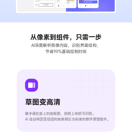
组件素材
墨刀AIPPT
私有化部署
百套高质量组件包，一键高效复用
AI一键生成，海量PPT模板任选
视频教程
AI生成PRD
企业需求诊断 定制解决方案
插件
图标素材
墨刀流程图
AI需求评审
向团队介绍
千款免费图标资源，可商用更省心
步骤有序，流向一目了然
功能更新
Sketch
快速了解墨刀 推荐团队使用
AI产品调研
从像素到组件，只需一步
Adobe XD
AI深度解析图像内容，识别界面结构，
MCP 服务
AI撰写产品方案
文章资讯
节省90%基础绘制时间
接入智能引擎 重塑设计流程
Photoshop
AI生成测试用例
AI生成流程图
Axure 在线分享
行业案例
AI生成思维导图
AI生成路线图
草图变高清
AI生成产品地图
随手画在纸上的线框图，拍照上传即可识别。
AI生成PPT
AI 自动将歪歪扭扭的线条矫正为标准的数字原型组件。
AI美化PPT