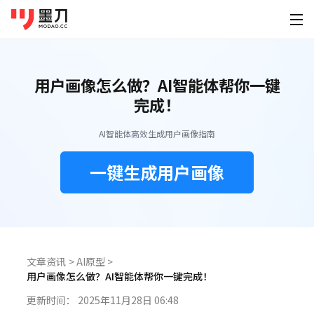
墨刀系列
登录
免费注册
用户画像怎么做？AI智能体帮你一键
素材广场
产品功能
为谁设计
完成！
移动端素材
PC端素材
其他素材
AI创作
墨刀原型
产品经
AI智能体高效生成用户画像指南
原型设计、交互、高保真、真机演示
快速原
APP
官网
可视化大屏
AI生成原型
下载
一键生成用户画像
墨刀AI
UI/U
小程序
后台
HMI
HTML转原型
桌面客户端
手机移动端
AI生成原型图、产品方案、PRD
精准还
定价
图片转原型
H5落地页
平板
Windows
iOS
墨刀白板
开发工
企业服务
AI生成设计稿
市场洞察、产品规划、需求梳理
精准标
macOS
Android
功能介绍
帮助
AI生成APP
文章资讯
>
AI原型
>
模板素材
墨刀设计
创业团
Linux
用户画像怎么做？AI智能体帮你一键完成！
企业版
海量原型模板
专业UI设计、设计转代码、导入Figma
低成本
AI生成网站
强大协作功能 成就高效团队
图文教程
更新时间：
2025年11月28日 06:48
HarmonyOS
设计稿转代码