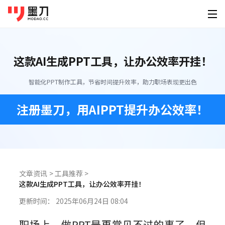
墨刀系列
登录
免费注册
这款AI生成PPT工具，让办公效率开挂！
素材广场
产品功能
为谁设计
移动端素材
PC端素材
其他素材
智能化PPT制作工具，节省时间提升效率，助力职场表现更出色
AI创作
墨刀原型
产品经
原型设计、交互、高保真、真机演示
快速原
APP
官网
可视化大屏
注册墨刀，用AIPPT提升办公效率！
AI生成原型
下载
墨刀AI
UI/U
小程序
后台
HMI
HTML转原型
桌面客户端
手机移动端
AI生成原型图、产品方案、PRD
精准还
定价
图片转原型
H5落地页
平板
Windows
iOS
墨刀白板
开发工
企业服务
AI生成设计稿
市场洞察、产品规划、需求梳理
精准标
文章资讯
>
工具推荐
>
macOS
Android
功能介绍
这款AI生成PPT工具，让办公效率开挂！
帮助
AI生成APP
模板素材
墨刀设计
创业团
Linux
企业版
更新时间：
2025年06月24日 08:04
海量原型模板
专业UI设计、设计转代码、导入Figma
低成本
AI生成网站
强大协作功能 成就高效团队
图文教程
HarmonyOS
职场上，做PPT是再常见不过的事了，但
设计稿转代码