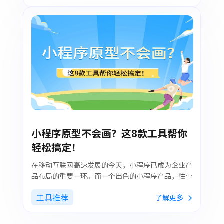
面，还能与团队协作，提升设计和开发的效率，降低
手动编写代码的难度。特别是墨刀AI，它通过简洁的
文字描述，帮助用户快速生成符合需求的前端页面，
是前端开发者和设计师的必备利器。
小程序原型不会画？这8款工具帮你
轻松搞定！
在移动互联网高速发展的今天，小程序已成为企业产
品布局的重要一环。而一个出色的小程序产品，往往
离不开清晰的原型图的支持。本文精心整理了8款热
工具推荐
了解更多
门小程序原型设计工具，覆盖从零基础用户到专业设
计团队的多种需求，帮你轻松搞定小程序原型搭建，
实现从想法到落地的高效转化！