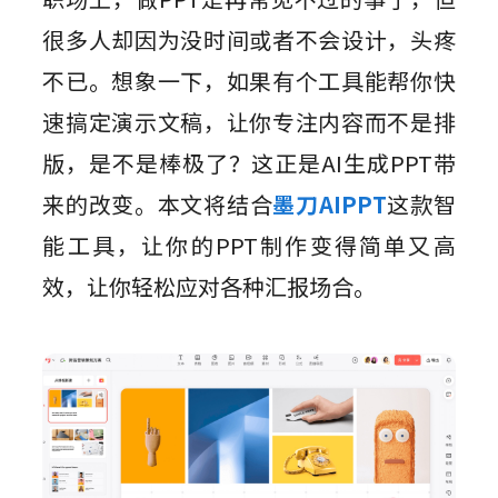
组件素材
墨刀AIPPT
私有化部署
百套高质量组件包，一键高效复用
AI一键生成，海量PPT模板任选
很多人却因为没时间或者不会设计，头疼
视频教程
AI生成PRD
企业需求诊断 定制解决方案
插件
不已。想象一下，如果有个工具能帮你快
图标素材
墨刀流程图
AI需求评审
向团队介绍
千款免费图标资源，可商用更省心
步骤有序，流向一目了然
功能更新
速搞定演示文稿，让你专注内容而不是排
Sketch
快速了解墨刀 推荐团队使用
AI产品调研
版，是不是棒极了？这正是AI生成PPT带
Adobe XD
MCP 服务
AI撰写产品方案
文章资讯
来的改变。本文将结合
墨刀AIPPT
这款智
接入智能引擎 重塑设计流程
Photoshop
AI生成测试用例
能工具，让你的PPT制作变得简单又高
AI生成流程图
Axure 在线分享
效，让你轻松应对各种汇报场合。
行业案例
AI生成思维导图
AI生成路线图
AI生成产品地图
AI生成PPT
AI美化PPT