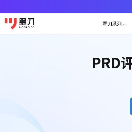
墨刀系列
产品功能
移动端素材
PC
AI生成
PRD
APP
墨刀原型
HTML
原型设计、交互、高保真、真机演示
图片转
小程序
墨刀AI
AI生成
H5落地页
AI生成原型图、产品方案、PRD
AI生成
墨刀白板
市场洞察、产品规划、需求梳理
墨刀设计
专业UI设计、设计转代码、导入Figm