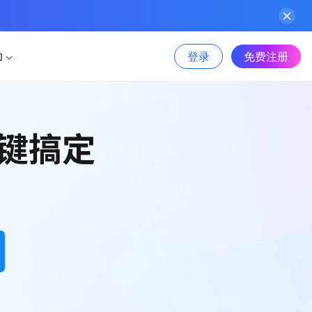
登录
免费注册
助
件
行业案例
AI生成产品地图
图文教程
板
一键搞定
Sketch
AI生成PPT
物联网
AI美化PPT
视频教程
Adobe XD
信息服务
组件包，一键高效复用
Photoshop
电商
功能更新
标资源，可商用更省心
新能源
Axure 在线分享
文章资讯
金融
更多案例>