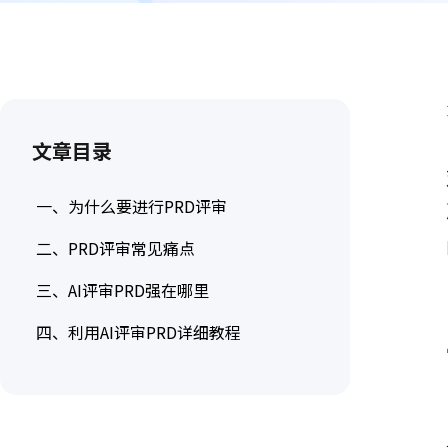
墨刀AIPPT
AI一键生成，海量PPT模板任选
墨刀流程图
步骤有序，流向一目了然
文章目录
一、为什么要进行PRD评审
二、PRD评审常见痛点
三、AI评审PRD强在哪里
四、利用AI评审PRD详细教程