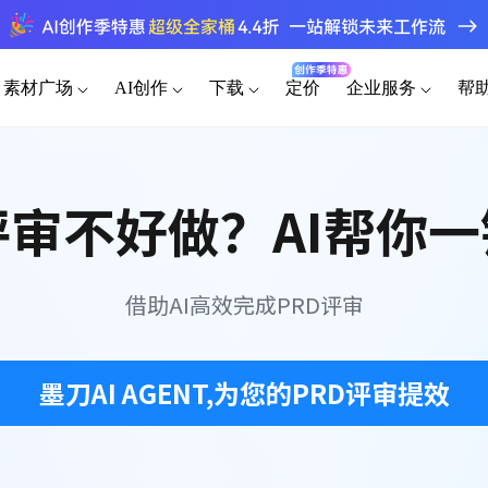
素材广场
AI创作
下载
定价
企业服务
帮
为谁设计
端素材
桌面客户端
其他素材
功能介绍
手机移动端
插
原型
AI生成网站
AI撰写产品方案
模板素材
海量原型模
评审不好做？AI帮你
官网
Windows
可视化大屏
iOS
产品经理
企业版
转原型
设计稿转代码
AI生成测试用例
快速原型，高效沟通需求
强大协作功能 成就高效团队
组件素材
原型
AI生成PRD
AI生成流程图
后台
macOS
HMI
Android
百套高质量
UI/UX设计师
私有化部署
设计稿
AI需求评审
AI生成思维导图
借助AI高效完成PRD评审
Linux
平板
精准还原设计，无缝协作交付
企业需求诊断 定制解决方案
图标素材
APP
AI产品调研
AI生成路线图
千款免费图
HarmonyOS
开发工程师
向团队介绍
精准标注，一键代码导出
快速了解墨刀 推荐团队使用
墨刀AI AGENT,为您的PRD评审提效
创业团队
MCP 服务
a
低成本快速验证产品想法
接入智能引擎 重塑设计流程