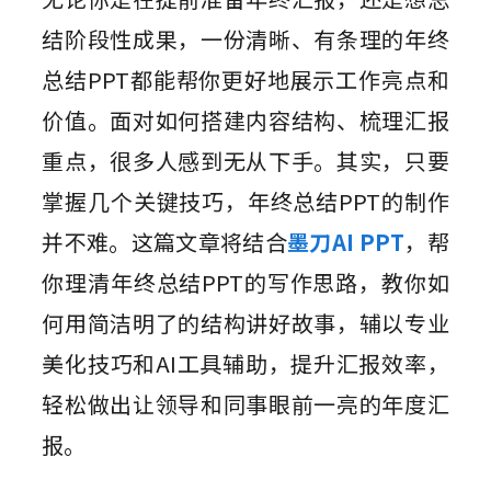
组件素材
墨刀AIPPT
私有化部署
百套高质量组件包，一键高效复用
AI一键生成，海量PPT模板任选
结阶段性成果，一份清晰、有条理的年终
视频教程
AI生成PRD
企业需求诊断 定制解决方案
插件
总结PPT都能帮你更好地展示工作亮点和
图标素材
墨刀流程图
AI需求评审
向团队介绍
千款免费图标资源，可商用更省心
步骤有序，流向一目了然
功能更新
价值。面对如何搭建内容结构、梳理汇报
Sketch
快速了解墨刀 推荐团队使用
AI产品调研
重点，很多人感到无从下手。其实，只要
Adobe XD
MCP 服务
AI撰写产品方案
文章资讯
掌握几个关键技巧，年终总结PPT的制作
接入智能引擎 重塑设计流程
Photoshop
AI生成测试用例
并不难。这篇文章将结合
墨刀AI PPT
，帮
AI生成流程图
Axure 在线分享
你理清年终总结PPT的写作思路，教你如
行业案例
AI生成思维导图
何用简洁明了的结构讲好故事，辅以专业
AI生成路线图
美化技巧和AI工具辅助，提升汇报效率，
AI生成产品地图
轻松做出让领导和同事眼前一亮的年度汇
AI生成PPT
报。
AI美化PPT