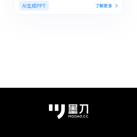
AI生成PPT
了解更多
教你如何做好一份高效、专业的工作汇报PPT，让你
从“无从下手”到“高效完成”，轻松赢得老板认
可！