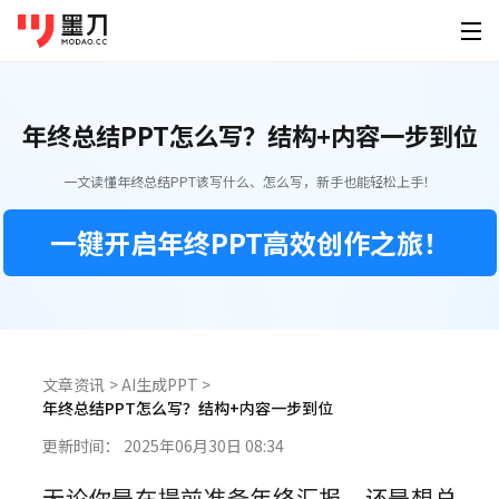
墨刀系列
登录
免费注册
年终总结PPT怎么写？结构+内容一步到位
素材广场
产品功能
为谁设计
移动端素材
PC端素材
其他素材
一文读懂年终总结PPT该写什么、怎么写，新手也能轻松上手！
AI创作
墨刀原型
产品经
原型设计、交互、高保真、真机演示
快速原
APP
官网
可视化大屏
一键开启年终PPT高效创作之旅！
AI生成原型
下载
墨刀AI
UI/U
小程序
后台
HMI
HTML转原型
桌面客户端
手机移动端
AI生成原型图、产品方案、PRD
精准还
定价
图片转原型
H5落地页
平板
Windows
iOS
墨刀白板
开发工
企业服务
AI生成设计稿
市场洞察、产品规划、需求梳理
精准标
文章资讯
>
AI生成PPT
>
macOS
Android
功能介绍
年终总结PPT怎么写？结构+内容一步到位
帮助
AI生成APP
模板素材
墨刀设计
创业团
Linux
企业版
更新时间：
2025年06月30日 08:34
海量原型模板
专业UI设计、设计转代码、导入Figma
低成本
AI生成网站
强大协作功能 成就高效团队
图文教程
HarmonyOS
无论你是在提前准备年终汇报，还是想总
设计稿转代码