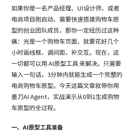
组件素材
墨刀AIPPT
私有化部署
如果你是一名产品经理、UI设计师，或者
百套高质量组件包，一键高效复用
AI一键生成，海量PPT模板任选
视频教程
AI生成PRD
企业需求诊断 定制解决方案
电商项目刚启动、需要快速搭建购物车原
插件
图标素材
墨刀流程图
AI需求评审
向团队介绍
型的创业团队成员，那你一定经历过这种
千款免费图标资源，可商用更省心
步骤有序，流向一目了然
功能更新
Sketch
快速了解墨刀 推荐团队使用
AI产品调研
痛：光是一个购物车页面，就要花好几个
Adobe XD
MCP 服务
AI撰写产品方案
文章资讯
小时画线框、调间距、补交互。现在，这
接入智能引擎 重塑设计流程
Photoshop
AI生成测试用例
一切都可以用 AI原型工具 来解决。只需要
AI生成流程图
Axure 在线分享
输入一句话，3分钟内就能生成一个完整的
行业案例
AI生成思维导图
电商购物车原型。今天这篇文章就带你用
AI生成路线图
墨刀AI Agent，实战演示从0到1生成购物
AI生成产品地图
车原型的全过程。
AI生成PPT
一、AI原型工具准备
AI美化PPT