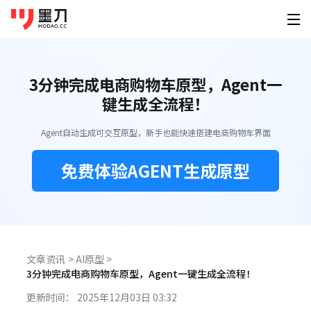
墨刀系列
登录
免费注册
3分钟完成电商购物车原型，Agent一
素材广场
产品功能
为谁设计
键生成全流程！
移动端素材
PC端素材
其他素材
AI创作
墨刀原型
产品经
Agent自动生成可交互原型，新手也能快速搭建电商购物车界面
原型设计、交互、高保真、真机演示
快速原
APP
官网
可视化大屏
AI生成原型
下载
免费体验AGENT生成原型
墨刀AI
UI/U
小程序
后台
HMI
HTML转原型
桌面客户端
手机移动端
AI生成原型图、产品方案、PRD
精准还
定价
图片转原型
H5落地页
平板
Windows
iOS
墨刀白板
开发工
企业服务
AI生成设计稿
市场洞察、产品规划、需求梳理
精准标
macOS
Android
功能介绍
帮助
AI生成APP
文章资讯
>
AI原型
>
模板素材
墨刀设计
创业团
Linux
3分钟完成电商购物车原型，Agent一键生成全流程！
企业版
海量原型模板
专业UI设计、设计转代码、导入Figma
低成本
AI生成网站
强大协作功能 成就高效团队
图文教程
更新时间：
2025年12月03日 03:32
HarmonyOS
设计稿转代码