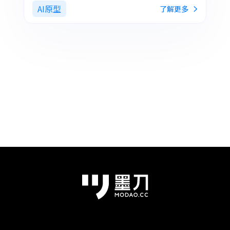
AI原型
了解更多
型，从文字需求到可交互页面，全流程覆盖，助你提
高设计效率。