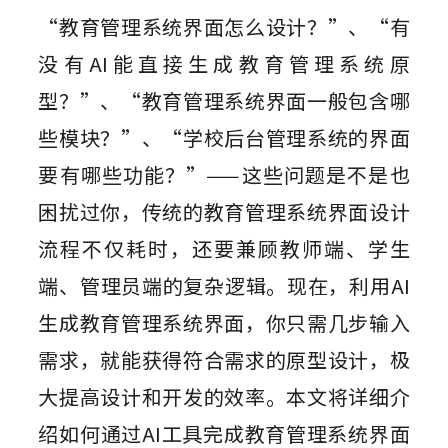
组件素材
墨刀AIPPT
私有化部署
“教育管理系统界面怎么设计？”、“有
百套高质量组件包，一键高效复用
AI一键生成，海量PPT模板任选
视频教程
AI生成PRD
企业需求诊断 定制解决方案
没有AI能直接生成教育管理系统原
插件
图标素材
墨刀流程图
AI需求评审
向团队介绍
型？”、“教育管理系统界面一般包含哪
千款免费图标资源，可商用更省心
步骤有序，流向一目了然
功能更新
Sketch
快速了解墨刀 推荐团队使用
AI产品调研
些模块？”、“学校后台管理系统的界面
Adobe XD
MCP 服务
AI撰写产品方案
文章资讯
要有哪些功能？”——这些问题是不是也
接入智能引擎 重塑设计流程
Photoshop
AI生成测试用例
困扰过你，传统的教育管理系统界面设计
AI生成流程图
Axure 在线分享
流程不仅耗时，还要兼顾教师端、学生
行业案例
AI生成思维导图
端、管理员端的复杂逻辑。现在，利用AI
AI生成路线图
生成教育管理系统界面，你只需几步输入
AI生成产品地图
需求，就能获得符合需求的原型设计，极
AI生成PPT
大提高设计和开发的效率。本文将详细介
绍如何通过AI工具完成教育管理系统界面
AI美化PPT