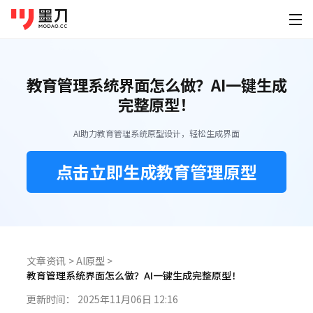
墨刀系列
登录
免费注册
教育管理系统界面怎么做？AI一键生成
素材广场
产品功能
为谁设计
完整原型！
移动端素材
PC端素材
其他素材
AI创作
墨刀原型
产品经
AI助力教育管理系统原型设计，轻松生成界面
原型设计、交互、高保真、真机演示
快速原
APP
官网
可视化大屏
AI生成原型
下载
点击立即生成教育管理原型
墨刀AI
UI/U
小程序
后台
HMI
HTML转原型
桌面客户端
手机移动端
AI生成原型图、产品方案、PRD
精准还
定价
图片转原型
H5落地页
平板
Windows
iOS
墨刀白板
开发工
企业服务
AI生成设计稿
市场洞察、产品规划、需求梳理
精准标
macOS
Android
功能介绍
帮助
AI生成APP
文章资讯
>
AI原型
>
模板素材
墨刀设计
创业团
Linux
教育管理系统界面怎么做？AI一键生成完整原型！
企业版
海量原型模板
专业UI设计、设计转代码、导入Figma
低成本
AI生成网站
强大协作功能 成就高效团队
图文教程
更新时间：
2025年11月06日 12:16
HarmonyOS
设计稿转代码