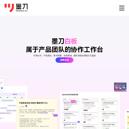
墨刀系列
登录
免费注册
素材广场
产品功能
为谁设计
墨刀
白板
移动端素材
PC端素材
其他素材
属于产品团队的协作工作台
AI创作
墨刀原型
产品经
原型设计、交互、高保真、真机演示
快速原
市场分析、产品规划、需求梳理、任务跟进、团队协同变得轻松又直观
APP
官网
可视化大屏
免费使用
AI生成原型
下载
墨刀AI
UI/U
小程序
后台
HMI
HTML转原型
桌面客户端
手机移动端
AI生成原型图、产品方案、PRD
精准还
定价
H5落地页
平板
图片转原型
Windows
iOS
墨刀白板
开发工
企业服务
AI生成设计稿
市场洞察、产品规划、需求梳理
精准标
macOS
Android
功能介绍
帮助
AI生成APP
模板素材
墨刀设计
创业团
Linux
企业版
海量原型模板
专业UI设计、设计转代码、导入Figma
低成本
AI生成网站
强大协作功能 成就高效团队
图文教程
HarmonyOS
设计稿转代码