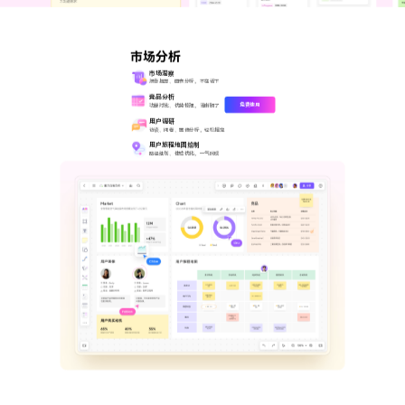
组件素材
墨刀AIPPT
私有化部署
百套高质量组件包，一键高效复用
AI一键生成，海量PPT模板任选
视频教程
AI生成PRD
企业需求诊断 定制解决方案
插件
市场分析
图标素材
墨刀流程图
AI需求评审
向团队介绍
市场洞察
千款免费图标资源，可商用更省心
步骤有序，流向一目了然
报告撰写、图表分析，不在话下
功能更新
Sketch
快速了解墨刀 推荐团队使用
竞品分析
AI产品调研
免费使用
功能对比、优势梳理，清晰明了
用户调研
Adobe XD
访谈、问卷、画像分析，轻松搞定
MCP 服务
AI撰写产品方案
文章资讯
用户旅程地图绘制
路径规划、体验优化，一气呵成
接入智能引擎 重塑设计流程
Photoshop
AI生成测试用例
AI生成流程图
Axure 在线分享
行业案例
AI生成思维导图
AI生成路线图
AI生成产品地图
AI生成PPT
AI美化PPT