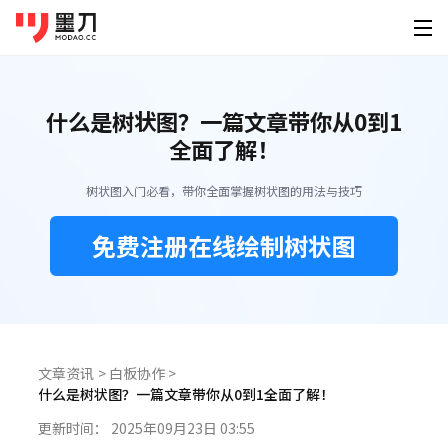
墨刀系列
登录
免费注册
什么是树状图？一篇文章带你从0到1
素材广场
产品功能
为谁设计
全面了解！
移动端素材
PC端素材
其他素材
AI创作
墨刀原型
产品经
树状图入门必看，带你全面掌握树状图的用法与技巧
原型设计、交互、高保真、真机演示
快速原
APP
官网
可视化大屏
AI生成原型
下载
免费注册在线绘制树状图
墨刀AI
UI/U
小程序
后台
HMI
HTML转原型
桌面客户端
手机移动端
AI生成原型图、产品方案、PRD
精准还
定价
图片转原型
H5落地页
平板
Windows
iOS
墨刀白板
开发工
企业服务
AI生成设计稿
市场洞察、产品规划、需求梳理
精准标
macOS
Android
功能介绍
帮助
AI生成APP
文章资讯
>
白板协作
>
模板素材
墨刀设计
创业团
Linux
什么是树状图？一篇文章带你从0到1全面了解！
企业版
海量原型模板
专业UI设计、设计转代码、导入Figma
低成本
AI生成网站
强大协作功能 成就高效团队
图文教程
更新时间：
2025年09月23日 03:55
HarmonyOS
设计稿转代码