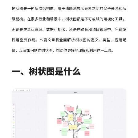
组件素材
墨刀AIPPT
私有化部署
百套高质量组件包，一键高效复用
AI一键生成，海量PPT模板任选
树状图是一种层次结构图，用于清晰地展示元素之间的父子关系和层
视频教程
AI生成PRD
企业需求诊断 定制解决方案
级结构。在很多行业和场景中，树状图都是不可或缺的可视化工具，
插件
图标素材
墨刀流程图
AI需求评审
向团队介绍
无论是在企业管理、数据可视化，还是在教育和项目管理中，它都发
千款免费图标资源，可商用更省心
步骤有序，流向一目了然
功能更新
Sketch
快速了解墨刀 推荐团队使用
AI产品调研
挥着重要作用。本篇文章将全面解析树状图的定义、类型、应用场
Adobe XD
MCP 服务
AI撰写产品方案
景，以及如何制作树状图，帮助你更好地理解和利用这一工具。
文章资讯
接入智能引擎 重塑设计流程
Photoshop
AI生成测试用例
一、树状图是什么
AI生成流程图
Axure 在线分享
行业案例
AI生成思维导图
AI生成路线图
AI生成产品地图
AI生成PPT
AI美化PPT