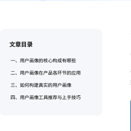
墨刀AIPPT
AI一键生成，海量PPT模板任选
墨刀流程图
步骤有序，流向一目了然
文章目录
一、用户画像的核心构成有哪些
二、用户画像在产品各环节的应用
三、如何构建真实的用户画像
四、用户画像工具推荐与上手技巧