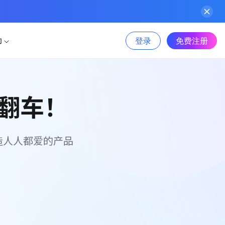
登录
免费注册
助
件
行业案例
AI生成产品地图
图文教程
板
翻车！
Sketch
AI生成PPT
物联网
AI美化PPT
视频教程
Adobe XD
信息服务
组件包，一键高效复用
造人人都爱的产品
Photoshop
电商
功能更新
标资源，可商用更省心
新能源
Axure 在线分享
文章资讯
金融
更多案例>