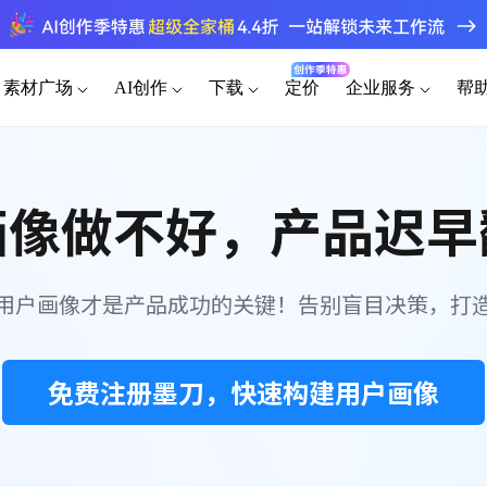
素材广场
AI创作
下载
定价
企业服务
帮
为谁设计
端素材
桌面客户端
其他素材
功能介绍
手机移动端
插
原型
AI生成网站
AI撰写产品方案
模板素材
海量原型模
画像做不好，产品迟早
官网
Windows
可视化大屏
iOS
产品经理
企业版
转原型
设计稿转代码
AI生成测试用例
快速原型，高效沟通需求
强大协作功能 成就高效团队
组件素材
原型
AI生成PRD
AI生成流程图
后台
macOS
HMI
Android
百套高质量
UI/UX设计师
私有化部署
设计稿
AI需求评审
AI生成思维导图
用户画像才是产品成功的关键！告别盲目决策，打
Linux
平板
精准还原设计，无缝协作交付
企业需求诊断 定制解决方案
图标素材
APP
AI产品调研
AI生成路线图
千款免费图
HarmonyOS
开发工程师
向团队介绍
精准标注，一键代码导出
快速了解墨刀 推荐团队使用
免费注册墨刀，快速构建用户画像
创业团队
MCP 服务
a
低成本快速验证产品想法
接入智能引擎 重塑设计流程