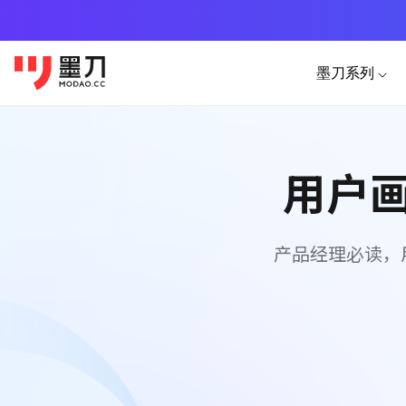
墨刀系列
产品功能
移动端素材
PC
AI生成
用户
APP
墨刀原型
HTML
原型设计、交互、高保真、真机演示
图片转
小程序
墨刀AI
AI生成
产品经理必读，
H5落地页
AI生成原型图、产品方案、PRD
AI生成
墨刀白板
市场洞察、产品规划、需求梳理
墨刀设计
专业UI设计、设计转代码、导入Figm