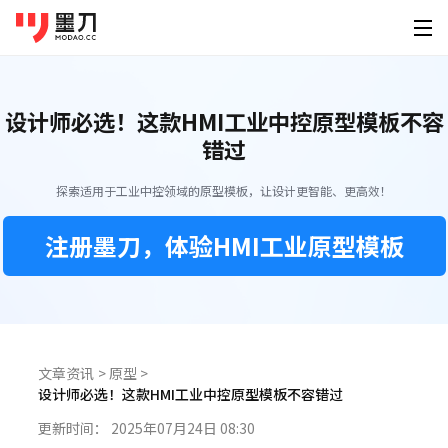
墨刀系列
登录
免费注册
设计师必选！这款HMI工业中控原型模板不容
素材广场
产品功能
为谁设计
错过
移动端素材
PC端素材
其他素材
AI创作
墨刀原型
产品经
探索适用于工业中控领域的原型模板，让设计更智能、更高效！
原型设计、交互、高保真、真机演示
快速原
APP
官网
可视化大屏
AI生成原型
下载
注册墨刀，体验HMI工业原型模板
墨刀AI
UI/U
小程序
后台
HMI
HTML转原型
桌面客户端
手机移动端
AI生成原型图、产品方案、PRD
精准还
定价
图片转原型
H5落地页
平板
Windows
iOS
墨刀白板
开发工
企业服务
AI生成设计稿
市场洞察、产品规划、需求梳理
精准标
macOS
Android
功能介绍
帮助
AI生成APP
文章资讯
>
原型
>
模板素材
墨刀设计
创业团
Linux
设计师必选！这款HMI工业中控原型模板不容错过
企业版
海量原型模板
专业UI设计、设计转代码、导入Figma
低成本
AI生成网站
强大协作功能 成就高效团队
图文教程
更新时间：
2025年07月24日 08:30
HarmonyOS
设计稿转代码