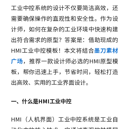
组件素材
墨刀AIPPT
私有化部署
工业中控系统的设计不仅要简洁高效，还
百套高质量组件包，一键高效复用
AI一键生成，海量PPT模板任选
视频教程
AI生成PRD
企业需求诊断 定制解决方案
需要确保操作的直观性和安全性。作为设
插件
图标素材
墨刀流程图
AI需求评审
向团队介绍
计师，如何在复杂的工业环境中快速构建
千款免费图标资源，可商用更省心
步骤有序，流向一目了然
功能更新
Sketch
快速了解墨刀 推荐团队使用
AI产品调研
出符合需求的原型？答案是：借助现成的
Adobe XD
MCP 服务
AI撰写产品方案
文章资讯
HMI工业中控模板！本文将结合
墨刀素材
接入智能引擎 重塑设计流程
Photoshop
AI生成测试用例
广场
，推荐一款设计师必选的HMI原型模
AI生成流程图
Axure 在线分享
板，帮你迅速上手，节省时间，轻松打造
行业案例
AI生成思维导图
出高效、实用的工业界面设计。
AI生成路线图
一、什么是HMI工业中控
AI生成产品地图
AI生成PPT
HMI（人机界面）工业中控系统是工业自
AI美化PPT