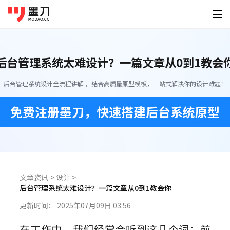
墨刀系列
登录
免费注册
后台管理系统太难设计？一篇文章从0到1教会
素材广场
产品功能
为谁设计
移动端素材
PC端素材
其他素材
后台管理系统设计全流程讲解 ，结合高质量原型模板，一站式解决你的设计难题！
AI创作
墨刀原型
产品经
原型设计、交互、高保真、真机演示
快速原
APP
官网
可视化大屏
免费注册墨刀，快速搭建后台系统原型
AI生成原型
下载
墨刀AI
UI/U
小程序
后台
HMI
HTML转原型
桌面客户端
手机移动端
AI生成原型图、产品方案、PRD
精准还
定价
图片转原型
H5落地页
平板
Windows
iOS
墨刀白板
开发工
企业服务
AI生成设计稿
市场洞察、产品规划、需求梳理
精准标
文章资讯
>
设计
>
macOS
Android
功能介绍
后台管理系统太难设计？一篇文章从0到1教会你
帮助
AI生成APP
模板素材
墨刀设计
创业团
Linux
企业版
更新时间：
2025年07月09日 03:56
海量原型模板
专业UI设计、设计转代码、导入Figma
低成本
AI生成网站
强大协作功能 成就高效团队
图文教程
HarmonyOS
在工作中，我们经常会听到这几个词：前
设计稿转代码