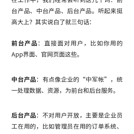
组件素材
墨刀AIPPT
私有化部署
百套高质量组件包，一键高效复用
AI一键生成，海量PPT模板任选
台产品、中台产品、后台产品。听起来挺
视频教程
AI生成PRD
企业需求诊断 定制解决方案
插件
高大上？其实说白了就三句话：
图标素材
墨刀流程图
AI需求评审
向团队介绍
千款免费图标资源，可商用更省心
步骤有序，流向一目了然
功能更新
Sketch
快速了解墨刀 推荐团队使用
AI产品调研
前台产品
：直接面对用户，比如你用的
Adobe XD
MCP 服务
AI撰写产品方案
文章资讯
App界面、官网页面这些。
接入智能引擎 重塑设计流程
Photoshop
AI生成测试用例
AI生成流程图
Axure 在线分享
行业案例
中台产品
：有点像企业的“中军帐”，统
AI生成思维导图
一处理数据、资源，为前台和后台服务。
AI生成路线图
AI生成产品地图
后台产品
：不对用户开放，主要是企业员
AI生成PPT
工在用的，比如管理员在用的订单系统、
AI美化PPT