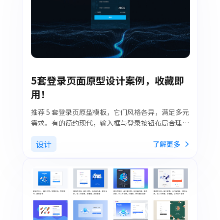
5套登录页面原型设计案例，收藏即
用！
推荐 5 套登录页原型模板，它们风格各异，满足多元
需求。有的简约现代，输入框与登录按钮布局合理；
有的采用商务风设计，凸显专业气质。这些模板均具
设计
了解更多
备良好的兼容性，能在各类设备上稳定运行。无论是
企业日常办公，还是项目管理等场景，这 5 套原型模
板都能成为优化登录环节、提升管理效率的得力助
手。