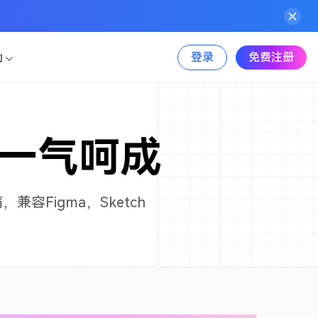
登录
免费注册
助
件
行业案例
AI生成产品地图
图文教程
板
Sketch
AI生成PPT
物联网
一气呵成
AI美化PPT
视频教程
Adobe XD
信息服务
组件包，一键高效复用
Photoshop
电商
容Figma，Sketch
功能更新
标资源，可商用更省心
新能源
Axure 在线分享
文章资讯
金融
更多案例>