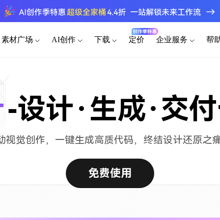
素材广场
AI创作
下载
定价
企业服务
帮
端素材
桌面客户端
为谁设计
其他素材
功能介绍
手机移动端
插
原型
AI生成网站
AI撰写产品方案
模板素材
海量原型模
-
官网
Windows
可视化大屏
iOS
产品经理
企业版
转原型
设计稿转代码
AI生成测试用例
计
设计·生成·
交付
快速原型，高效沟通需求
强大协作功能 成就高效团队
组件素材
原型
AI生成PRD
AI生成流程图
后台
macOS
HMI
Android
百套高质量
UI/UX设计师
私有化部署
设计稿
AI需求评审
AI生成思维导图
Linux
平板
精准还原设计，无缝协作交付
企业需求诊断 定制解决方案
驱动视觉创作，一键生成高质代码，终结设计还原之痛，兼
图标素材
APP
AI产品调研
AI生成路线图
千款免费图
HarmonyOS
开发工程师
向团队介绍
精准标注，一键代码导出
免费使用
快速了解墨刀 推荐团队使用
创业团队
MCP 服务
a
低成本快速验证产品想法
接入智能引擎 重塑设计流程