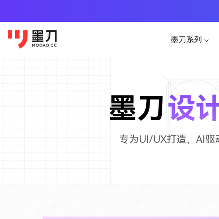
墨刀系列
产品功能
移动端素材
PC
AI生成
APP
墨刀原型
HTML
墨刀
设
原型设计、交互、高保真、真机演示
图片转
小程序
墨刀AI
AI生成
H5落地页
AI生成原型图、产品方案、PRD
专为UI/UX打造，AI
AI生成
墨刀白板
市场洞察、产品规划、需求梳理
墨刀设计
专业UI设计、设计转代码、导入Figm