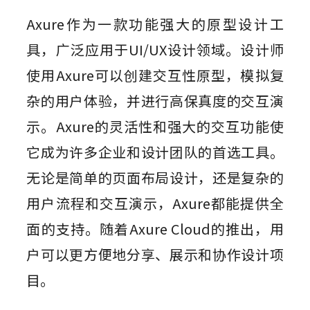
组件素材
墨刀AIPPT
私有化部署
百套高质量组件包，一键高效复用
AI一键生成，海量PPT模板任选
Axure作为一款功能强大的原型设计工
视频教程
AI生成PRD
企业需求诊断 定制解决方案
插件
具，广泛应用于UI/UX设计领域。设计师
图标素材
墨刀流程图
AI需求评审
向团队介绍
千款免费图标资源，可商用更省心
步骤有序，流向一目了然
功能更新
使用Axure可以创建交互性原型，模拟复
Sketch
快速了解墨刀 推荐团队使用
AI产品调研
杂的用户体验，并进行高保真度的交互演
Adobe XD
MCP 服务
AI撰写产品方案
文章资讯
示。Axure的灵活性和强大的交互功能使
接入智能引擎 重塑设计流程
Photoshop
AI生成测试用例
它成为许多企业和设计团队的首选工具。
AI生成流程图
Axure 在线分享
无论是简单的页面布局设计，还是复杂的
行业案例
AI生成思维导图
用户流程和交互演示，Axure都能提供全
AI生成路线图
面的支持。随着Axure Cloud的推出，用
AI生成产品地图
户可以更方便地分享、展示和协作设计项
AI生成PPT
目。
AI美化PPT