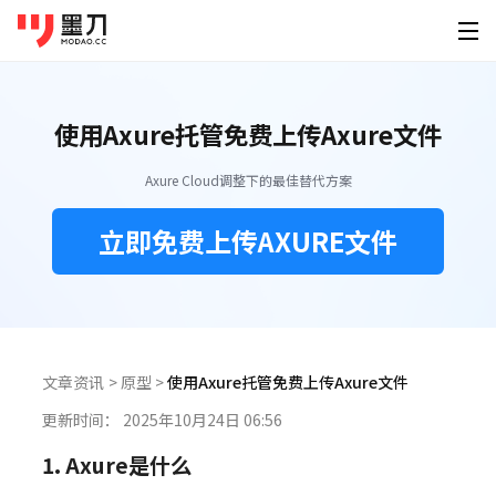
墨刀系列
登录
免费注册
使用Axure托管免费上传Axure文件
素材广场
产品功能
为谁设计
移动端素材
PC端素材
其他素材
Axure Cloud调整下的最佳替代方案
AI创作
墨刀原型
产品经
原型设计、交互、高保真、真机演示
快速原
APP
官网
可视化大屏
立即免费上传AXURE文件
AI生成原型
下载
墨刀AI
UI/U
小程序
后台
HMI
HTML转原型
桌面客户端
手机移动端
AI生成原型图、产品方案、PRD
精准还
定价
图片转原型
H5落地页
平板
Windows
iOS
墨刀白板
开发工
企业服务
AI生成设计稿
市场洞察、产品规划、需求梳理
精准标
文章资讯
>
原型
>
使用Axure托管免费上传Axure文件
macOS
Android
功能介绍
帮助
AI生成APP
更新时间：
2025年10月24日 06:56
模板素材
墨刀设计
创业团
Linux
企业版
海量原型模板
专业UI设计、设计转代码、导入Figma
低成本
AI生成网站
1. Axure是什么
强大协作功能 成就高效团队
图文教程
HarmonyOS
设计稿转代码