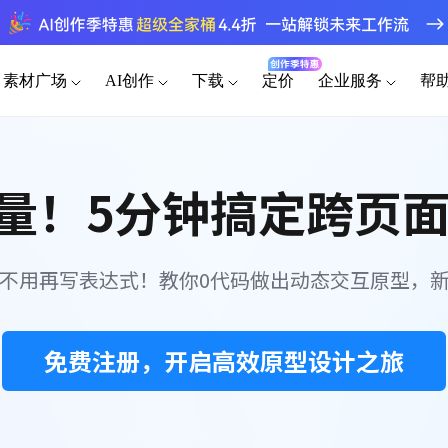
素材广场
AI创作
下载
定价
企业服务
帮
为谁设计
端素材
桌面客户端
其他素材
功能介绍
手机移动端
插
原型
AI生成网站
AI撰写产品方案
模板素材
海量原型模
e变量！5分钟搞定跨页
官网
Windows
可视化大屏
iOS
产品经理
企业版
转原型
设计稿转代码
AI生成测试用例
快速原型，高效沟通需求
强大协作功能 成就高效团队
组件素材
原型
AI生成PRD
AI生成流程图
后台
macOS
HMI
Android
百套高质量
UI/UX设计师
私有化部署
设计稿
AI需求评审
AI生成思维导图
不用再写表达式！教你0代码做出动态交互原型，
Linux
平板
精准还原设计，无缝协作交付
企业需求诊断 定制解决方案
图标素材
APP
AI产品调研
AI生成路线图
千款免费图
HarmonyOS
开发工程师
向团队介绍
精准标注，一键代码导出
快速了解墨刀 推荐团队使用
免费注册，开启高效原型设计之旅
创业团队
MCP 服务
a
低成本快速验证产品想法
接入智能引擎 重塑设计流程