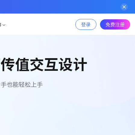
登录
免费注册
助
件
行业案例
AI生成产品地图
图文教程
板
面传值交互设计
Sketch
AI生成PPT
物联网
AI美化PPT
视频教程
Adobe XD
信息服务
组件包，一键高效复用
新手也能轻松上手
Photoshop
电商
功能更新
标资源，可商用更省心
新能源
Axure 在线分享
文章资讯
金融
更多案例>