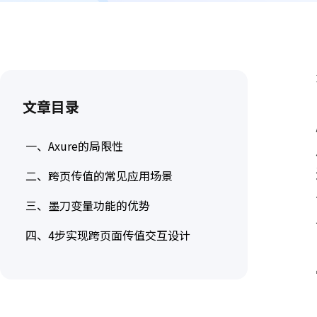
墨刀AIPPT
AI一键生成，海量PPT模板任选
墨刀流程图
步骤有序，流向一目了然
文章目录
一、Axure的局限性
二、跨页传值的常见应用场景
三、墨刀变量功能的优势
四、4步实现跨页面传值交互设计