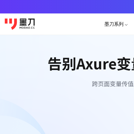
墨刀系列
产品功能
移动端素材
PC
AI生成
告别Axur
APP
墨刀原型
HTML
原型设计、交互、高保真、真机演示
图片转
小程序
墨刀AI
AI生成
跨页面变量传值
H5落地页
AI生成原型图、产品方案、PRD
AI生成
墨刀白板
市场洞察、产品规划、需求梳理
墨刀设计
专业UI设计、设计转代码、导入Figm