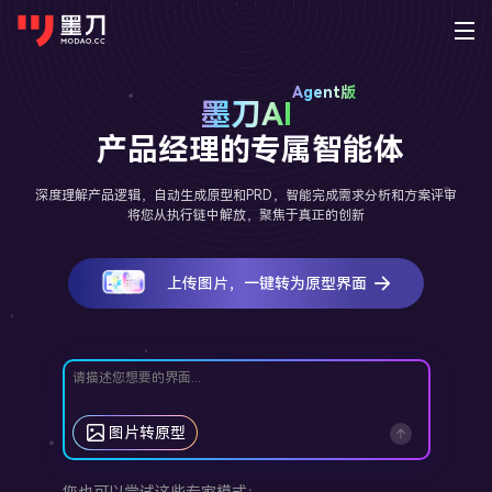
墨刀系列
墨刀
AI
登录
免费注册
素材广场
产品经理的专属智能体
产品功能
为谁设计
移动端素材
PC端素材
其他素材
AI实验室
墨刀原型
产品经
深度理解产品逻辑，自动生成原型和PRD，智能完成需求分析和方案评审
将您从执行链中解放，聚焦于真正的创新
原型设计、交互、高保真、真机演示
快速原
APP
官网
可视化大屏
AI生成原型
AI生成网站
AI撰写产品方案
下载
小程序
后台
HMI
墨刀AI
UI/U
上传图片，一键转为原型界面
桌面客户端
手机移动端
HTML转原型
设计稿转代码
AI生成测试用例
定价
AI生成原型图、产品方案、PRD
精准还
H5落地页
平板
Windows
iOS
企业服务
图片转原型
AI生成PRD
AI生成流程图
墨刀白板
开发工
macOS
Android
市场洞察、产品规划、需求梳理
精准标
功能介绍
帮助
AI生成设计稿
AI需求评审
AI生成思维导图
模板素材
Linux
图片转原型
企业版
海量原型模板
墨刀设计
创业团
AI生成APP
AI产品调研
AI生成路线图
强大协作功能 成就高效团队
图文教程
专业UI设计、设计转代码、导入Figma
低成本
HarmonyOS
您也可以尝试这些专家模式：