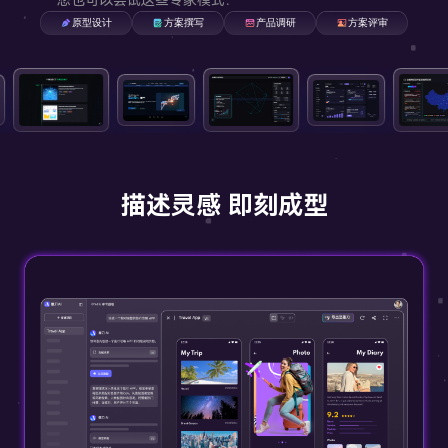
组件素材
私有化部署
AI生成产品地图
百套高质量组件包，一键高效复用
原型设计
方案撰写
产品调研
方案评审
墨刀AIPPT
视频教程
企业需求诊断 定制解决方案
AI一键生成，海量PPT模板任选
插件
AI生成PPT
图标素材
向团队介绍
千款免费图标资源，可商用更省心
功能更新
Sketch
快速了解墨刀 推荐团队使用
墨刀流程图
AI美化PPT
步骤有序，流向一目了然
Adobe XD
MCP 服务
文章资讯
接入智能引擎 重塑设计流程
Photoshop
描述灵感 即刻成型
Axure 在线分享
行业案例